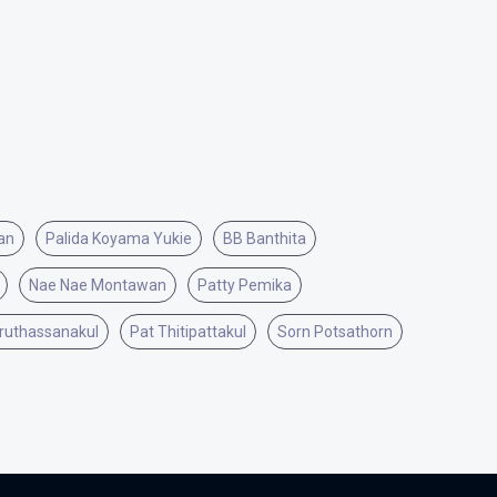
an
Palida Koyama Yukie
BB Banthita
Nae Nae Montawan
Patty Pemika
ruthassanakul
Pat Thitipattakul
Sorn Potsathorn