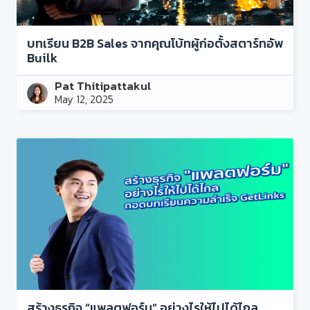
บทเรียน B2B Sales จากคุณโบ้ทผู้ก่อตั้งสตาร์ทอัพ
Builk
Pat Thitipattakul
May 12, 2025
สร้างธุรกิจ “แพลตฟอร์ม” อย่างไรให้ไปได้ไกล