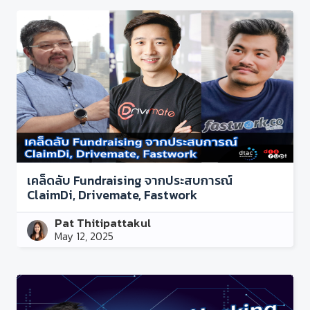
เคล็ดลับ Fundraising จากประสบการณ์
ClaimDi, Drivemate, Fastwork
Pat Thitipattakul
May 12, 2025