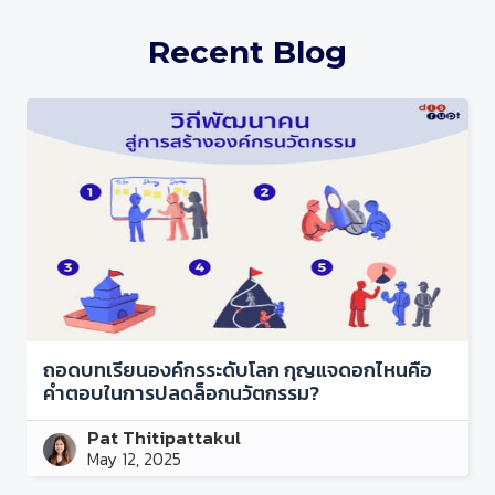
Recent Blog
ถอดบทเรียนองค์กรระดับโลก กุญแจดอกไหนคือ
คำตอบในการปลดล็อกนวัตกรรม?
Pat Thitipattakul
May 12, 2025