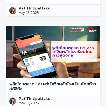
Pat Thitipattakul
May 12, 2025
พลิกโฉมตลาด Edtech โควิดผลักโรงเรียนไทยก้าว
สู่ดิจิทัล
Pat Thitipattakul
May 12, 2025