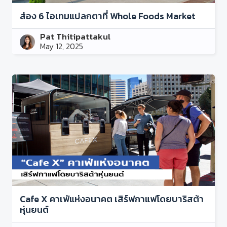
ส่อง 6 ไอเทมแปลกตาที่ Whole Foods Market
Pat Thitipattakul
May 12, 2025
Cafe X คาเฟ่แห่งอนาคต เสิร์ฟกาแฟโดยบาริสต้า
หุ่นยนต์