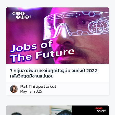
7 กลุ่มอาชีพมาแรงในยุคปัจจุบัน จนถึงปี 2022
หลังวิกฤตมีงานแน่นอน
Pat Thitipattakul
May 12, 2025