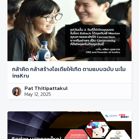
กล้าคิด กล้าสร้างไอเดียให้เกิด ตามแบบฉบับ นะโม
insKru
Pat Thitipattakul
May 12, 2025