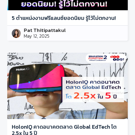
5 ตำแหน่งงานฟรีแลนซ์ยอดนิยม รู้ไว้ไม่ตกงาน!
Pat Thitipattakul
May 12, 2025
HolonIQ คาดอนาคตตลาด Global EdTech โต
2.5x ใน 5 ปี