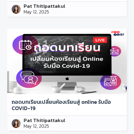
Pat Thitipattakul
May 12, 2025
ถอดบทเรียนเปลี่ยนห้องเรียนสู่ online รับมือ
COVID-19
Pat Thitipattakul
May 12, 2025