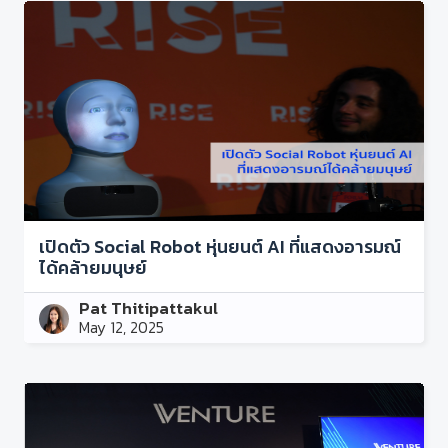
เปิดตัว Social Robot หุ่นยนต์ AI ที่แสดงอารมณ์
ได้คล้ายมนุษย์
Pat Thitipattakul
May 12, 2025