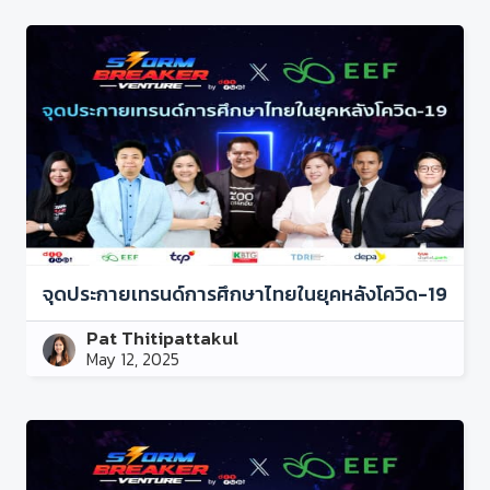
จุดประกายเทรนด์การศึกษาไทยในยุคหลังโควิด-19
Pat Thitipattakul
May 12, 2025