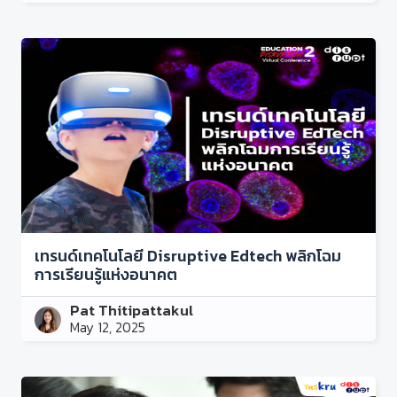
เทรนด์เทคโนโลยี Disruptive Edtech พลิกโฉม
การเรียนรู้แห่งอนาคต
Pat Thitipattakul
May 12, 2025