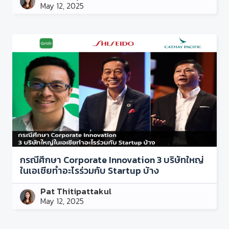
May 12, 2025
กรณีศึกษา Corporate Innovation 3 บริษัทใหญ่
ในเอเชียทำอะไรร่วมกับ Startup บ้าง
Pat Thitipattakul
May 12, 2025