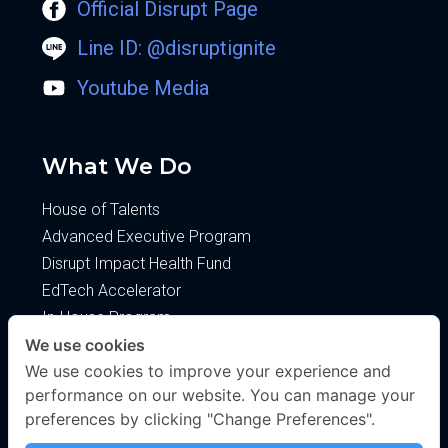
Official Disrupt Page
Line ID: @disruptignite
Youtube Media
What We Do
House of Talents
Advanced Executive Program
Disrupt Impact Health Fund
EdTech Accelerator
In-House Program
We use cookies
About
We use cookies to improve your experience and
performance on our website. You can manage your
About Us
preferences by clicking "Change Preferences".
Blog