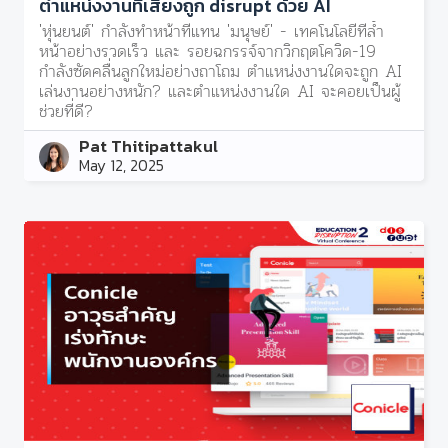
ตำแหน่งงานที่เสี่ยงถูก disrupt ด้วย AI
'หุ่นยนต์' กำลังทำหน้าที่แทน 'มนุษย์' - เทคโนโลยีที่ล้ำ
หน้าอย่างรวดเร็ว และ รอยฉกรรจ์จากวิกฤตโควิด-19
กำลังซัดคลื่นลูกใหม่อย่างถาโถม ตำแหน่งงานใดจะถูก AI
เล่นงานอย่างหนัก? และตำแหน่งงานใด AI จะคอยเป็นผู้
ช่วยที่ดี?
Pat Thitipattakul
May 12, 2025