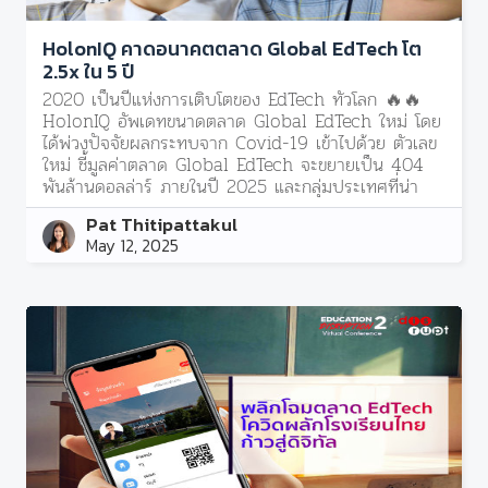
HolonIQ คาดอนาคตตลาด Global EdTech โต
2.5x ใน 5 ปี
2020 เป็นปีแห่งการเติบโตของ EdTech ทั่วโลก 🔥🔥
HolonIQ อัพเดทขนาดตลาด Global EdTech ใหม่ โดย
ได้พ่วงปัจจัยผลกระทบจาก Covid-19 เข้าไปด้วย ตัวเลข
ใหม่ ชี้มูลค่าตลาด Global EdTech จะขยายเป็น 404
พันล้านดอลล่าร์ ภายในปี 2025 และกลุ่มประเทศที่น่า
จับตามอง ได้แก่ เอเชีย ละตินอเมริกา และแอฟริกา
Pat Thitipattakul
May 12, 2025