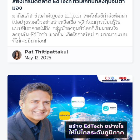
ส่องเทรนด์ตลาด EdTech ทั่วโลกที่นักลงทุนจับตา
มอง
มาถึงแล้ว! ช่วงสำคัญของ EdTech เทคโนโลยีกำลังพัฒนา
ไปอย่างรวดเร็วอย่างน่าเหลือเชื่อ พลิกโฉมการเรียนรู้ใน
แบบที่เราคาดไม่ถึง กลุ่มนักลงทุนทั่วโลกก็เริ่มมาสนใจ
ลงทุนใน EdTech มากขึ้น เกิดโอกาสใหม่ ๆ มากมายแบบ
ที่ไม่เคยมีมาก่อน!
Pat Thitipattakul
May 12, 2025