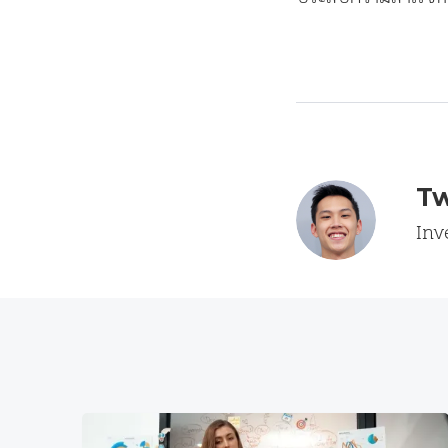
Tw
Inv