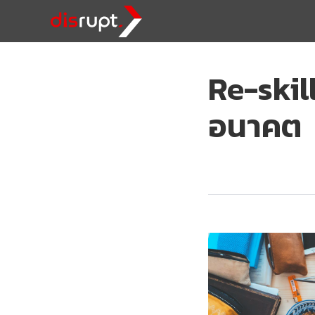
Re-skill
อนาคต