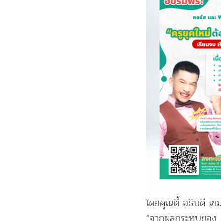
โดยคุณตี้ อธิบดี เ
“จากผลกระทบของ C