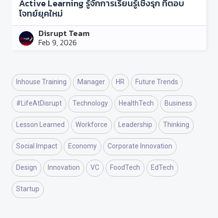
Active Learning รู้จักการเรียนรู้เชิงรุก ที่ตอบ
โจทย์ยุคใหม่
Disrupt Team
Feb 9, 2026
Inhouse Training
Manager
HR
Future Trends
#LifeAtDisrupt
Technology
HealthTech
Business
Lesson Learned
Workforce
Leadership
Thinking
Social Impact
Economy
Corporate Innovation
Design
Innovation
VC
FoodTech
EdTech
Startup