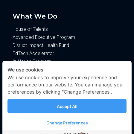
What We Do
House of Talents
Advanced Executive Program
Disrupt Impact Health Fund
EdTech Accelerator
In-House Program
We use cookies
About
We use cookies to improve your experience and
performance on our website. You can manage your
About Us
preferences by clicking "Change Preferences".
Blog
Privacy Policy
Accept All
Change Preferences
© Copyright 2025 Disrupt Technology Venture All Rights