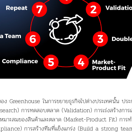
นของ Greenhouse ในการขยายธุรกิจไปต่างประเทศนั้น ปร
Research) การทดสอบตลาด (Validation) การเร่งสร้างการ
หมาะสมของสินค้าและตลาด (Market-Product Fit) การ
pliance) การสร้างทีมที่แข็งแกร่ง (Build a strong team