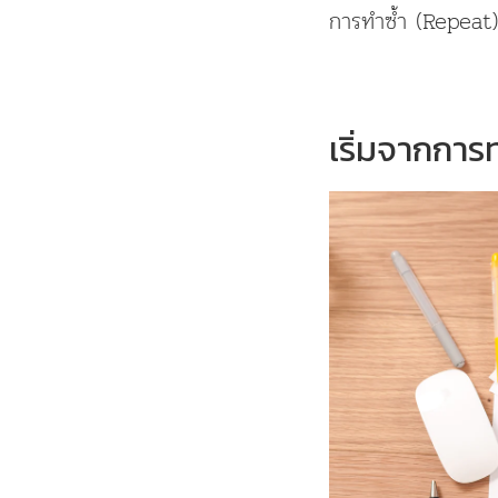
การทำซ้ำ (Repeat) 
เริ่มจากกา