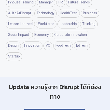
Inhouse Training
Manager
HR
Future Trends
#LifeAtDisrupt
Technology
HealthTech
Business
Lesson Learned
Workforce
Leadership
Thinking
Social Impact
Economy
Corporate Innovation
Design
Innovation
VC
FoodTech
EdTech
Startup
Update ความรู้จาก Disrupt ได้ที่ช่อง
ทาง