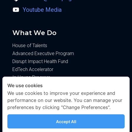
Youtube Media
What We Do
House of Talents
Advanced Executive Program
Disrupt Impact Health Fund
EdTech Accelerator
In-House Program
We use cookies
About
We use cookies to improve your experience and
performance on our website. You can manage your
About Us
preferences by clicking "Change Preferences".
Blog
Privacy Policy
Accept All