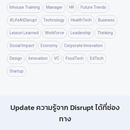
Inhouse Training
Manager
HR
Future Trends
#LifeAtDisrupt
Technology
HealthTech
Business
Lesson Learned
Workforce
Leadership
Thinking
Social Impact
Economy
Corporate Innovation
Design
Innovation
VC
FoodTech
EdTech
Startup
Update ความรู้จาก Disrupt ได้ที่ช่อง
ทาง