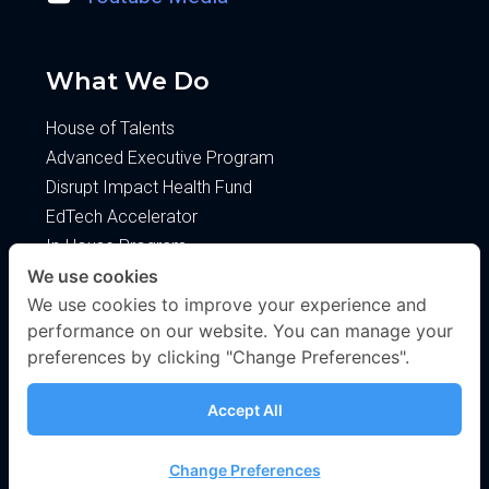
What We Do
House of Talents
Advanced Executive Program
Disrupt Impact Health Fund
EdTech Accelerator
In-House Program
We use cookies
About
We use cookies to improve your experience and
performance on our website. You can manage your
About Us
preferences by clicking "Change Preferences".
Blog
Privacy Policy
Accept All
Change Preferences